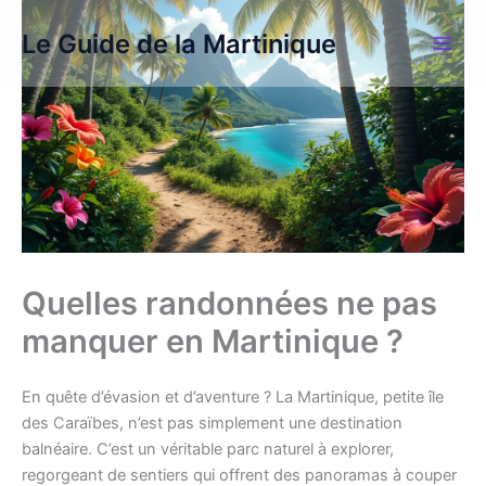
Aller
Le Guide de la Martinique
au
contenu
Quelles randonnées ne pas
manquer en Martinique ?
En quête d’évasion et d’aventure ? La Martinique, petite île
des Caraïbes, n’est pas simplement une destination
balnéaire. C’est un véritable parc naturel à explorer,
regorgeant de sentiers qui offrent des panoramas à couper