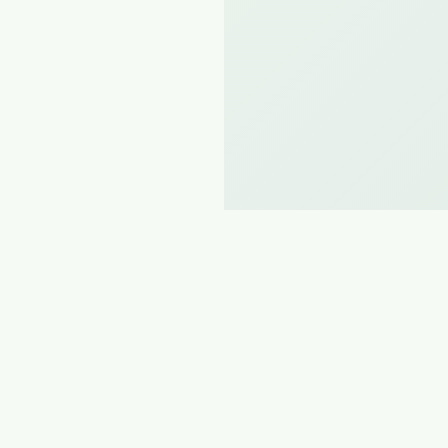
LE GUIDE PAR THÈME
Tout pour
bien voyager